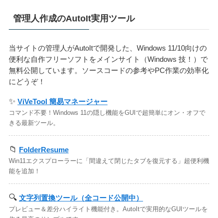
管理人作成のAutoIt実用ツール
当サイトの管理人がAutoItで開発した、Windows 11/10向けの
便利な自作フリーソフトをメインサイト（Windows 技！）で
無料公開しています。ソースコードの参考やPC作業の効率化
にどうぞ！
✨
ViVeTool 簡易マネージャー
コマンド不要！Windows 11の隠し機能をGUIで超簡単にオン・オフで
きる最新ツール。
📁
FolderResume
Win11エクスプローラーに「間違えて閉じたタブを復元する」超便利機
能を追加！
🔍
文字列置換ツール（全コード公開中）
プレビュー＆差分ハイライト機能付き。AutoItで実用的なGUIツールを