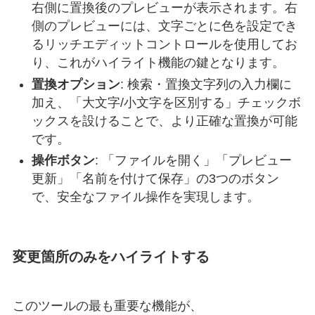
_GUICtrlRichEdit_Destroy
(
$idRichE
右側に置換後のプレビューが表示されます。右
ExitLoop
側のプレビューには、文字ごとに色を設定でき
Case
$idBtn_Load
るリッチエディットコントロールを使用してお
            _LoadFile
()
り、これがハイライト機能の鍵となります。
Case
$idBtn_Replace
置換オプション
: 検索・置換文字列の入力欄に
            _PerformReplace
()
加え、「大文字/小文字を区別する」チェックボ
Case
$idBtn_Save
ックスを設けることで、より正確な置換が可能
            _SaveFile
()
です。
EndSwitch
操作ボタン
: 「ファイルを開く」「プレビュー
WEnd
更新」「名前を付けて保存」の3つのボタン
Exit
で、安全なファイル操作を実現します。
Func
 _LoadFile
()
$g_sFilePath
=
FileOpenDialog
(
"ファイルを選
変更箇所のみをハイライトする
If
@error
Then
Return
$g_sOriginalContent
=
FileRead
(
$g_sFilePa
_GUICtrlRichEdit_SetText
(
$idEdit_Before
,
このツールの最も重要な機能が、