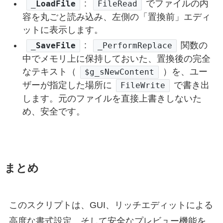
While
1
:
でファイルの内
_LoadFile
FileRead
; 1. 元のテキストから、検索文字列を探す
容を丸ごと読み込み、左側の「置換前」エディ
Local
$iFoundPos
=
StringInStr
(
$sOrig
ットに表示します。
If
$iFoundPos
=
0
Then
ExitLoop
; 見
:
関数の
_SaveFile
_PerformReplace
中でメモリ上に保持しておいた、置換後の完全
; 2. 見つかった場所の直前までの、未処理のテ
なテキスト（
）を、ユー
$g_sNewContent
_GUICtrlRichEdit_AppendText
(
$hRichEdi
ザーが指定した場所に
で書き出
FileWrite
します。元のファイルを直接上書きしないた
; 3. 置換文字列を赤色で追加
め、安全です。
Local
$aRed
[
3
]
=
[
255
,
0
,
0
]
; 赤色をR
Local
$iColor_BGR
=
_ColorSetCOLORREF
_GUICtrlRichEdit_SetCharColor
(
$hRichE
_GUICtrlRichEdit_AppendText
(
$hRichEdi
_GUICtrlRichEdit_SetCharColor
(
$hRichE
まとめ
; 4. 次の検索開始位置を更新
$iLastPos
=
$iFoundPos
+
StringLen
(
$s
このスクリプトは、GUI、リッチエディットによる
WEnd
高度な書式設定、そして安全なプレビュー機能を