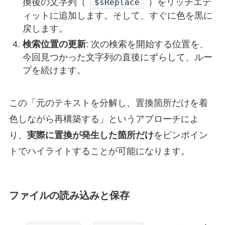
換後の文字列（
）をリッチエデ
Local
$iCase
=
0
$sReplace
If
Not
$bMatchCase
Then
$iCase
=
1
ィットに追加します。そして、すぐに色を黒に
$g_sNewContent
=
StringReplace
(
$g_sOrigin
戻します。
検索位置の更新
: 次の検索を開始する位置を、
; 新しいハイライト処理関数を呼び出す
今回見つかった文字列の直後にずらして、ルー
    _ReplaceAndHighlight
(
$idRichEdit_After
,
$
プを続けます。
GUISetState
(
$idBtn_Save
,
$GUI_ENABLE
)
EndFunc
;==>_PerformReplace
この「元のテキストを分解し、置換箇所だけを着
; ### 置換とハイライトを同時に行う関数 ###
色しながら再構築する」というアプローチによ
Func
 _ReplaceAndHighlight
(
$hRichEdit
,
$sOrigi
り、
実際に置換が発生した箇所だけ
をピンポイン
; 最初にリッチエディットをクリア
トでハイライトすることが可能になります。
_GUICtrlRichEdit_SetText
(
$hRichEdit
,
""
)
Local
$iCase
=
0
If
Not
$bMatchCase
Then
$iCase
=
1
ファイルの読み込みと保存
Local
$iLastPos
=
1