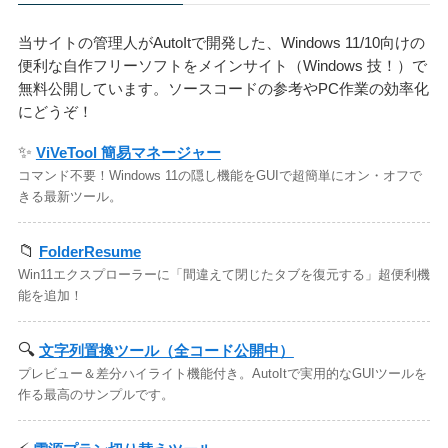
当サイトの管理人がAutoItで開発した、Windows 11/10向けの
便利な自作フリーソフトをメインサイト（Windows 技！）で
無料公開しています。ソースコードの参考やPC作業の効率化
にどうぞ！
✨
ViVeTool 簡易マネージャー
コマンド不要！Windows 11の隠し機能をGUIで超簡単にオン・オフで
きる最新ツール。
📁
FolderResume
Win11エクスプローラーに「間違えて閉じたタブを復元する」超便利機
能を追加！
🔍
文字列置換ツール（全コード公開中）
プレビュー＆差分ハイライト機能付き。AutoItで実用的なGUIツールを
作る最高のサンプルです。