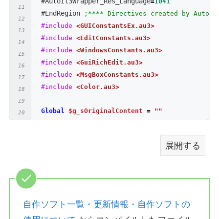
#AutoIt3Wrapper_Res_Language
=
1041
#EndRegion 
;**** Directives created by AutoIt
#include
<GUIConstantsEx.au3>
#include
<EditConstants.au3>
#include
<WindowsConstants.au3>
#include
<GuiRichEdit.au3>
#include
<MsgBoxConstants.au3>
#include
<Color.au3>
Global
$g_sOriginalContent
=
""
Global
$g_sNewContent
=
""
Global
$g_sFilePath
=
""
展開する
Local
$hGUI
=
GUICreate
(
"テキスト置換プレビューツ
GUICtrlCreateLabel
(
"検索する文字列:"
,
10
,
15
,
10
Local
$idInput_Find
=
GUICtrlCreateInput
(
""
,
GUICtrlCreateLabel
(
"置換後の文字列:"
,
320
,
15
,
1
自作ソフト一覧・更新情報・自作ソフトの
Local
$idInput_Replace
=
GUICtrlCreateInput
(
"