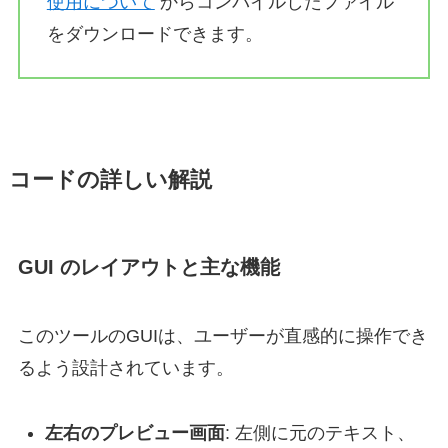
使用について
からコンパイルしたファイル
Local
$idChk_Case
=
GUICtrlCreateCheckbox
(
"大
GUICtrlSetState
(
$idChk_Case
,
$GUI_CHECKED
)
をダウンロードできます。
GUICtrlCreateLabel
(
"置換前"
,
10
,
45
,
100
,
20
)
Local
$idEdit_Before
=
_GUICtrlRichEdit_Creat
Local
$aGray
[
3
]
=
[
240
,
240
,
240
]
Local
$idEdit_BkColor
=
_ColorSetCOLORREF
(
$aG
_GUICtrlRichEdit_SetBkColor
(
$idEdit_Before
,
$
コードの詳しい解説
GUICtrlCreateLabel
(
"置換後 (変更箇所が赤色で表示さ
Local
$idRichEdit_After
=
_GUICtrlRichEdit_Cr
Local
$idBtn_Load
=
GUICtrlCreateButton
(
"ファ
Local
$idBtn_Replace
=
GUICtrlCreateButton
(
"
GUI のレイアウトと主な機能
Local
$idBtn_Save
=
GUICtrlCreateButton
(
"名前
GUISetState
(
$idBtn_Save
,
$GUI_DISABLE
)
GUISetState
(
@SW_SHOW
,
$hGUI
)
このツールのGUIは、ユーザーが直感的に操作でき
るよう設計されています。
While
1
Switch
GUIGetMsg
()
Case
$GUI_EVENT_CLOSE
左右のプレビュー画面
: 左側に元のテキスト、