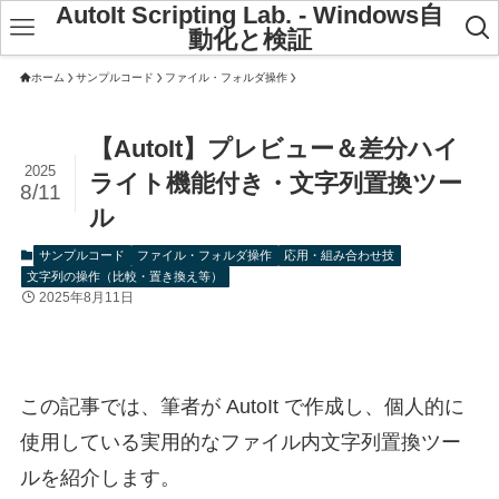
AutoIt Scripting Lab. - Windows自
動化と検証
ホーム
サンプルコード
ファイル・フォルダ操作
【AutoIt】プレビュー＆差分ハイ
2025
ライト機能付き・文字列置換ツー
8/11
ル
サンプルコード
ファイル・フォルダ操作
応用・組み合わせ技
文字列の操作（比較・置き換え等）
2025年8月11日
この記事では、筆者が AutoIt で作成し、個人的に
使用している実用的なファイル内文字列置換ツー
ルを紹介します。