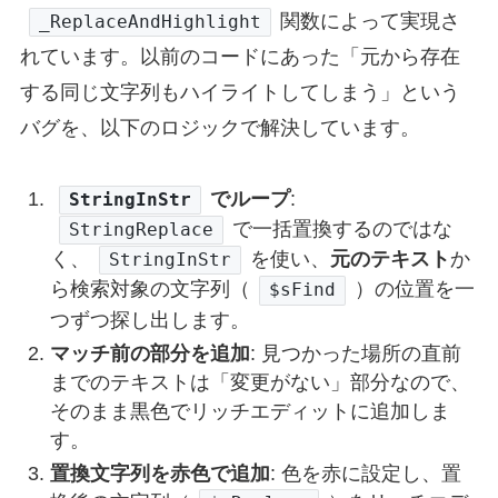
_GUICtrlRichEdit_SetText
(
$idRichEdit_Afte
関数によって実現さ
_ReplaceAndHighlight
GUISetState
(
$idBtn_Save
,
$GUI_DISABLE
)
れています。以前のコードにあった「元から存在
EndFunc
;==>_LoadFile
する同じ文字列もハイライトしてしまう」という
; ### 置換とプレビュー更新を行う関数 ###
バグを、以下のロジックで解決しています。
Func
 _PerformReplace
()
If
$g_sOriginalContent
=
""
Then
Return
でループ
:
Local
$sFind
=
GUICtrlRead
(
$idInput_Find
)
StringInStr
; 検索文字列が空の場合はハイライト処理をしない
で一括置換するのではな
StringReplace
If
$sFind
=
""
Then
く、
を使い、
元のテキスト
か
StringInStr
_GUICtrlRichEdit_SetText
(
$idRichEdit_
ら検索対象の文字列（
）の位置を一
$sFind
Return
つずつ探し出します。
EndIf
マッチ前の部分を追加
: 見つかった場所の直前
までのテキストは「変更がない」部分なので、
Local
$sReplace
=
GUICtrlRead
(
$idInput_Re
そのまま黒色でリッチエディットに追加しま
Local
$bMatchCase
=
(
GUICtrlRead
(
$idChk_C
す。
置換文字列を赤色で追加
: 色を赤に設定し、置
; 置換後のテキスト全体を先に生成しておく