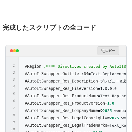
完成したスクリプトの全コード
コピー
#Region 
;**** Directives created by AutoIt3Wr
#AutoIt3Wrapper_Outfile_x64
=
Text_Replacement_
#AutoIt3Wrapper_Res_Description
=
プレビュー＆差分
#AutoIt3Wrapper_Res_Fileversion
=
1.0.0.0
#AutoIt3Wrapper_Res_ProductName
=
Text_Replacem
#AutoIt3Wrapper_Res_ProductVersion
=
1.0
#AutoIt3Wrapper_Res_CompanyName
=
©
2025
 wenbang
#AutoIt3Wrapper_Res_LegalCopyright
=
©
2025
 wenb
#AutoIt3Wrapper_Res_LegalTradeMarks
=
Text_Repl