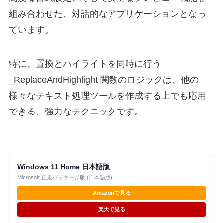
; 5. 最後に残ったテキストを黒色で追加
組み合わせた、対話的なアプリケーションとなっ
_GUICtrlRichEdit_AppendText
(
$hRichEdit
,
S
ています。
_GUICtrlRichEdit_SetSel
(
$hRichEdit
,
0
,
0
)
EndFunc
;==>_ReplaceAndHighlight
特に、置換とハイライトを同時に行う
_ReplaceAndHighlight 関数のロジックは、他の
Func
 _SaveFile
()
様々なテキスト処理ツールを作成する上でも応用
Local
$sSavePath
=
FileSaveDialog
(
"名前を付
できる、強力なテクニックです。
If
@error
Then
Return
Local
$sOpenFile
=
FileOpen
(
$sSavePath
,
$
If
FileWrite
(
$sSavePath
,
$g_sNewContent
)
MsgBox
(
$MB_OK
,
"成功"
,
"ファイルを保存し
Else
Windows 11 Home 日本語版
MsgBox
(
$MB_ICONERROR
,
"失敗"
,
"ファイル
Microsoft 正規パッケージ版 (日本語版)
EndIf
Amazonで見る
FileClose
(
$sOpenFile
)
EndFunc
;==>_SaveFile
楽天で見る