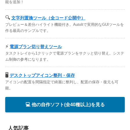
能を追加！
🔍
文字列置換ツール（全コード公開中）
プレビュー＆差分ハイライト機能付き。AutoItで実用的なGUIツールを
作る最高のサンプルです。
⚡
電源プラン切り替えツール
タスクトレイから1クリックで電源プランをサクッと切り替え。システ
ム制御の参考になります。
🖥️
デスクトップアイコン整列・保存
アイコンの配置を間隔指定で綺麗に整列し、配置の保存・復元も可
能。
💻 他の自作ソフト(全40種以上)を見る
人気記事