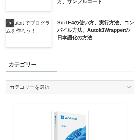
方、サンプルコード
SciTE4の使い方、実行方法、コン
パイル方法、AutoIt3Wrapperの
日本語化の方法
カテゴリー
カ
テ
ゴ
リ
ー