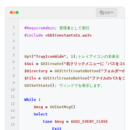
コピー
#RequireAdmin
; 管理者として実行
#include
<GUIConstantsEx.au3>
Opt
(
"TrayIconHide"
,
1
)
;トレイアイコンの非表示
$Gui
=
GUICreate
(
"右クリックメニューに「パスをコピー
$Directory
=
GUICtrlCreateButton
(
"フォルダーのパ
$File
=
GUICtrlCreateButton
(
"ファイルのパスをコピ
GUISetState
()
; ウィンドウを表示します。
While
1
$msg
=
GUIGetMsg
()
Select
Case
$msg
=
$GUI_EVENT_CLOSE
Exit