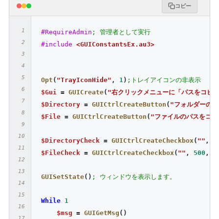
コピー
#RequireAdmin
; 管理者として実行
#include
<GUIConstantsEx.au3>
Opt
(
"TrayIconHide"
,
1
)
;トレイアイコンの非表示
$Gui
=
GUICreate
(
"右クリックメニューに「パスをコピー
$Directory
=
GUICtrlCreateButton
(
"フォルダーのパ
$File
=
GUICtrlCreateButton
(
"ファイルのパスをコピ
$DirectoryCheck
=
GUICtrlCreateCheckbox
(
""
,
5
$FileCheck
=
GUICtrlCreateCheckbox
(
""
,
500
,
5
GUISetState
()
; ウィンドウを表示します。
While
1
$msg
=
GUIGetMsg
()