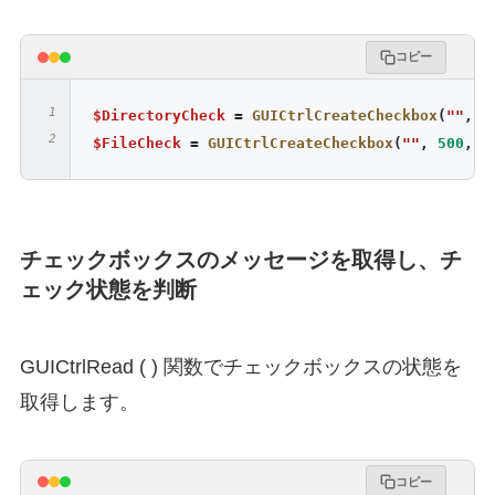
EndFunc
;==>CopyFilePath
コピー
$DirectoryCheck
=
GUICtrlCreateCheckbox
(
""
,
5
$FileCheck
=
GUICtrlCreateCheckbox
(
""
,
500
,
5
チェックボックスのメッセージを取得し、チ
ェック状態を判断
GUICtrlRead ( ) 関数でチェックボックスの状態を
取得します。
コピー