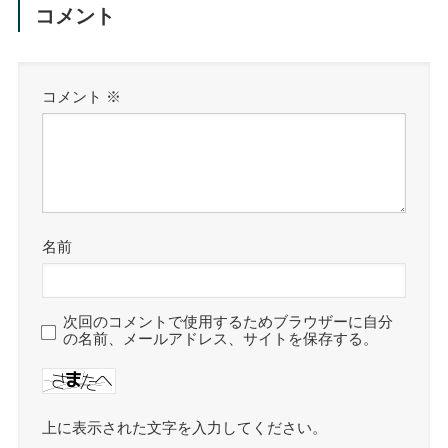
コメント
RegWrite
(
"HKEY_CLASSES_ROOT\Directory\she
RegWrite
(
"HKEY_CLASSES_ROOT\Directory\she
EndFunc
;==>CopyDirPath
コメント
※
Func
 DelCopyDirPath
()
RegDelete
(
"HKEY_CLASSES_ROOT\Directory\sh
EndFunc
;==>DelCopyDirPath
Func
 CopyFilePath
()
;ファイルの右クリックメニューに
RegWrite
(
"HKEY_CLASSES_ROOT\*\shell\CopyF
名前
RegWrite
(
"HKEY_CLASSES_ROOT\*\shell\CopyF
EndFunc
;==>CopyFilePath
次回のコメントで使用するためブラウザーに自分
Func
 DelCopyFilePath
()
の名前、メールアドレス、サイトを保存する。
RegDelete
(
"HKEY_CLASSES_ROOT\*\shell\Copy
EndFunc
;==>DelCopyFilePath
上に表示された文字を入力してください。