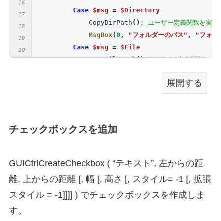
Case
$msg
=
$Directory
            CopyDirPath
()
; ユーザー定義関数を実行
MsgBox
(
0
,
"フォルダーのパス"
,
"フォル
Case
$msg
=
$File
            CopyFilePath
()
; ユーザー定義関数を実
MsgBox
(
0
,
"ファイルのパス"
,
"ファイル
展開する
EndSelect
WEnd
チェックボックスを追加
Func
 CopyDirPath
()
;フォルダーの右クリックメニューに
RegWrite
(
"HKEY_CLASSES_ROOT\Directory\she
RegWrite
(
"HKEY_CLASSES_ROOT\Directory\she
GUICtrlCreateCheckbox ( “テキスト”, 左からの距
EndFunc
;==>CopyDirPath
離, 上からの距離 [, 幅 [, 高さ [, スタイル= -1 [, 拡張
Func
 CopyFilePath
()
;ファイルの右クリックメニューに
スタイル = -1]]]] ) でチェックボックスを作成しま
RegWrite
(
"HKEY_CLASSES_ROOT\*\shell\CopyF
す。
RegWrite
(
"HKEY_CLASSES_ROOT\*\shell\CopyF