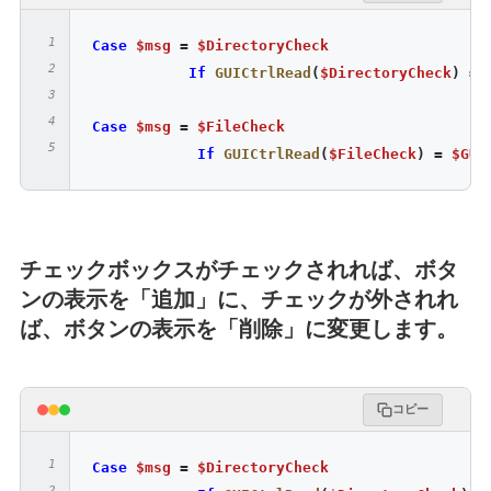
Case
$msg
=
$DirectoryCheck
If
GUICtrlRead
(
$DirectoryCheck
)
=
Case
$msg
=
$FileCheck
If
GUICtrlRead
(
$FileCheck
)
=
$GUI
チェックボックスがチェックされれば、ボタ
ンの表示を「追加」に、チェックが外されれ
ば、ボタンの表示を「削除」に変更します。
コピー
Case
$msg
=
$DirectoryCheck