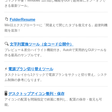
コマンド不要！Windows 11の隠し機能をGUIで超簡単にオン・オフで
きる最新ツール。
📁
FolderResume
Win11エクスプローラーに「間違えて閉じたタブを復元する」超便利機
能を追加！
🔍
文字列置換ツール（全コード公開中）
プレビュー＆差分ハイライト機能付き。AutoItで実用的なGUIツールを
作る最高のサンプルです。
⚡
電源プラン切り替えツール
タスクトレイから1クリックで電源プランをサクッと切り替え。システ
ム制御の参考になります。
🖥️
デスクトップアイコン整列・保存
アイコンの配置を間隔指定で綺麗に整列し、配置の保存・復元も可
能。