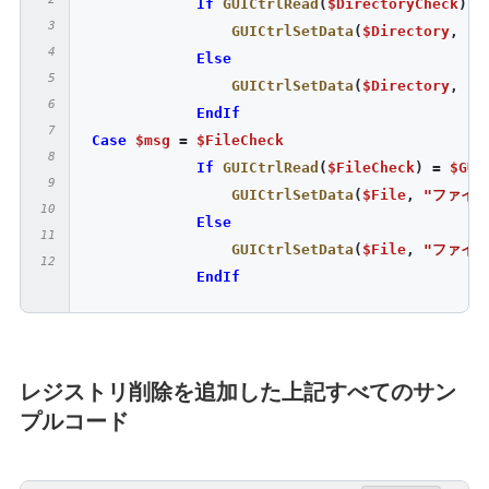
If
GUICtrlRead
(
$DirectoryCheck
)
=
GUICtrlSetData
(
$Directory
,
"
Else
GUICtrlSetData
(
$Directory
,
"
EndIf
Case
$msg
=
$FileCheck
If
GUICtrlRead
(
$FileCheck
)
=
$GUI
GUICtrlSetData
(
$File
,
"ファイ
Else
GUICtrlSetData
(
$File
,
"ファイ
EndIf
レジストリ削除を追加した上記すべてのサン
プルコード