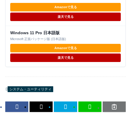
EndIf
Amazonで見る
Case
$msg
=
$DirectoryCheck
; もしもチ
楽天で見る
If
GUICtrlRead
(
$DirectoryCheck
)
=
GUICtrlSetData
(
$Directory
,
"
Windows 11 Pro 日本語版
Else
; もしもチェックボックスがチェック
Microsoft 正規パッケージ版 (日本語版)
GUICtrlSetData
(
$Directory
,
"
EndIf
Amazonで見る
Case
$msg
=
$FileCheck
楽天で見る
If
GUICtrlRead
(
$FileCheck
)
=
$GUI
GUICtrlSetData
(
$File
,
"ファイ
Else
GUICtrlSetData
(
$File
,
"ファイ
システム・ユーティリティ
EndIf
EndSelect
WEnd
Func
 CopyDirPath
()
;フォルダーの右クリックメニューに