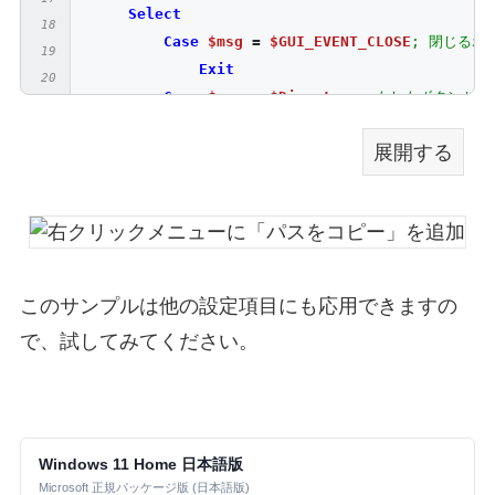
Select
Case
$msg
=
$GUI_EVENT_CLOSE
; 閉じるボ
Exit
Case
$msg
=
$Directory
; もしもボタンが押
If
StringInStr
(
GUICtrlRead
(
$Direc
展開する
                CopyDirPath
()
; フォルダーのパス
MsgBox
(
0
,
"フォルダーのパス"
,
"
Else
; もしもボタンの文字に「追加」が含
                DelCopyDirPath
()
; フォルダーの
MsgBox
(
0
,
"フォルダーのパス"
,
"
EndIf
このサンプルは他の設定項目にも応用できますの
Case
$msg
=
$File
で、試してみてください。
If
StringInStr
(
GUICtrlRead
(
$File
)
                CopyFilePath
()
; ファイルのパスを
MsgBox
(
0
,
"ファイルのパス"
,
"フ
Else
; もしもボタンの文字に「追加」が含
                DelCopyFilePath
()
; ファイルのパ
Windows 11 Home 日本語版
MsgBox
(
0
,
"ファイルのパス"
,
"フ
Microsoft 正規パッケージ版 (日本語版)