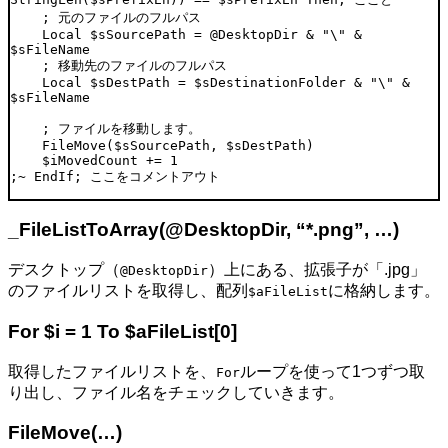
; 元のファイルのフルパス
Local
$sSourcePath
=
@DesktopDir
&
"\"
&
$sFileName
; 移動先のファイルのフルパス
Local
$sDestPath
=
$sDestinationFolder
&
"\"
&
$sFileName
; ファイルを移動します。
FileMove
(
$sSourcePath
,
$sDestPath
)
$iMovedCount
+=
1
;~ EndIf; ここをコメントアウト
_FileListToArray(@DesktopDir, “*.png”, …)
デスクトップ（
）上にある、拡張子が「.jpg」
@DesktopDir
のファイルリストを取得し、配列
に格納します。
$aFileList
For $i = 1 To $aFileList[0]
取得したファイルリストを、
ループを使って1つずつ取
For
り出し、ファイル名をチェックしていきます。
FileMove(…)