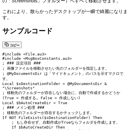
の「Screenshots」フォルダー）へすべて移動させます。
これにより、散らかったデスクトップが一瞬で綺麗になりま
す。
サンプルコード
コピー
#include
<File.au3>
#include
<MsgBoxConstants.au3>
; ### 設定項目 ###
; 画像ファイルを移動させたい先のフォルダーを指定します。
; @MyDocumentsDir は「マイドキュメント」のパスを示すマクロで
す。
Local
$sDestinationFolder
=
@MyDocumentsDir
&
"\Screenshots"
; 移動先のフォルダーが存在しない場合に、自動で作成するかどうか 
(True = 作成する, False = 作成しない)
Local
$bAutoCreateDir
=
True
; ### メイン処理 ###
; 移動先のフォルダーが存在するかチェックします。
If
NOT
FileExists
(
$sDestinationFolder
)
Then
; もし存在せず、自動作成がTrueならフォルダを作成します。
If
$bAutoCreateDir
Then