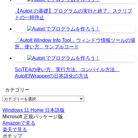
【Autoit の基礎】プログラムの実行と終了、スクリプ
トの一時停止
「AutoIt Window Info Tool」ウィンドウ情報ツールの場
所、使い方、サンプルコード
SciTE4の使い方、実行方法、コンパイル方法、
AutoIt3Wrapperの日本語化の方法
カテゴリー
カ
テ
Windows 11 Home 日本語版
ゴ
Microsoft 正規パッケージ版
リ
Amazonで見る
ー
楽天で見る
ポチップ