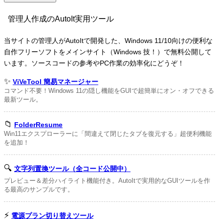
管理人作成のAutoIt実用ツール
当サイトの管理人がAutoItで開発した、Windows 11/10向けの便利な
自作フリーソフトをメインサイト（Windows 技！）で無料公開して
います。ソースコードの参考やPC作業の効率化にどうぞ！
✨
ViVeTool 簡易マネージャー
コマンド不要！Windows 11の隠し機能をGUIで超簡単にオン・オフできる
最新ツール。
📁
FolderResume
Win11エクスプローラーに「間違えて閉じたタブを復元する」超便利機能
を追加！
🔍
文字列置換ツール（全コード公開中）
プレビュー＆差分ハイライト機能付き。AutoItで実用的なGUIツールを作
る最高のサンプルです。
⚡
電源プラン切り替えツール