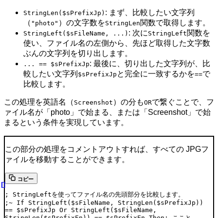
: まず、比較したい文字列
StringLen($sPrefixJp)
（
）の文字数を
関数で取得します。
"photo"
StringLen
: 次に
関数を
StringLeft($sFileName, ...)
StringLeft
使い、ファイル名の左側から、先ほど取得した文字数
ぶんの文字列を切り出します。
: 最後に、切り出した文字列が、比
... == $sPrefixJp
較したい文字列
と完全に一致するかを
で
$sPrefixJp
==
比較します。
この処理を英語名（
）の分も
で繋ぐことで、フ
Screenshot
OR
ァイル名が「photo」で始まる、または「Screenshot」で始
まるという条件を実現しています。
この部分の処理をコメントアウトすれば、すべての JPGフ
ァイルを移動することができます。
コピー
; StringLeftを使ってファイル名の先頭部分を比較します。
;~ If StringLeft($sFileName, StringLen($sPrefixJp)) 
== $sPrefixJp Or StringLeft($sFileName, 
StringLen($sPrefixEn)) == $sPrefixEn Then; ここと