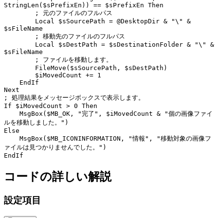
StringLen
(
$sPrefixEn
))
==
$sPrefixEn
Then
; 元のファイルのフルパス
Local
$sSourcePath
=
@DesktopDir
&
"\"
&
$sFileName
; 移動先のファイルのフルパス
Local
$sDestPath
=
$sDestinationFolder
&
"\"
&
$sFileName
; ファイルを移動します。
FileMove
(
$sSourcePath
,
$sDestPath
)
$iMovedCount
+=
1
EndIf
Next
; 処理結果をメッセージボックスで表示します。
If
$iMovedCount
>
0
Then
MsgBox
(
$MB_OK
,
"完了"
,
$iMovedCount
&
"個の画像ファイ
ルを移動しました。"
)
Else
MsgBox
(
$MB_ICONINFORMATION
,
"情報"
,
"移動対象の画像フ
ァイルは見つかりませんでした。"
)
EndIf
コードの詳しい解説
設定項目