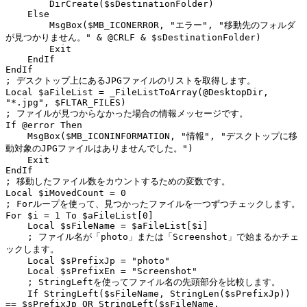
DirCreate
(
$sDestinationFolder
)
Else
MsgBox
(
$MB_ICONERROR
,
"エラー"
,
"移動先のフォルダ
が見つかりません。"
&
@CRLF
&
$sDestinationFolder
)
Exit
EndIf
EndIf
; デスクトップ上にあるJPGファイルのリストを取得します。
Local
$aFileList
=
_FileListToArray
(
@DesktopDir
,
"*.jpg"
,
$FLTAR_FILES
)
; ファイルが見つからなかった場合の情報メッセージです。
If
@error
Then
MsgBox
(
$MB_ICONINFORMATION
,
"情報"
,
"デスクトップに移
動対象のJPGファイルはありませんでした。"
)
Exit
EndIf
; 移動したファイル数をカウントするための変数です。
Local
$iMovedCount
=
0
; Forループを使って、見つかったファイルを一つずつチェックします。
For
$i
=
1
To
$aFileList
[
0
]
Local
$sFileName
=
$aFileList
[
$i
]
; ファイル名が「photo」または「Screenshot」で始まるかチェ
ックします。
Local
$sPrefixJp
=
"photo"
Local
$sPrefixEn
=
"Screenshot"
; StringLeftを使ってファイル名の先頭部分を比較します。
If
StringLeft
(
$sFileName
,
StringLen
(
$sPrefixJp
))
==
$sPrefixJp
OR
StringLeft
(
$sFileName
,