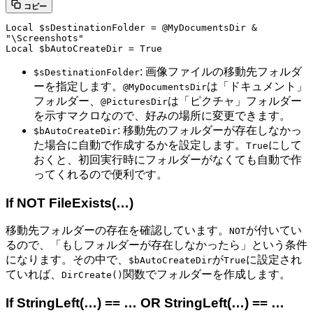
コピー
Local
$sDestinationFolder
=
@MyDocumentsDir
&
"\Screenshots"
Local
$bAutoCreateDir
=
True
: 画像ファイルの移動先フォルダ
$sDestinationFolder
ーを指定します。
は「ドキュメント」
@MyDocumentsDir
フォルダー、
は「ピクチャ」フォルダー
@PicturesDir
を示すマクロなので、好みの場所に変更できます。
: 移動先のフォルダーが存在しなかっ
$bAutoCreateDir
た場合に自動で作成するかを設定します。
にして
True
おくと、初回実行時にフォルダーがなくても自動で作
ってくれるので便利です。
If NOT FileExists(…)
移動先フォルダーの存在を確認しています。
が付いてい
NOT
るので、「もしフォルダーが存在しなかったら」という条件
になります。その中で、
が
に設定され
$bAutoCreateDir
True
ていれば、
関数でフォルダーを作成します。
DirCreate()
If StringLeft(…) == … OR StringLeft(…) == …