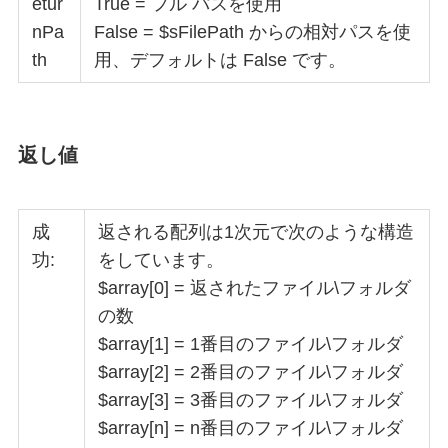
etur
True = フル パスを使用
nPa
False = $sFilePath からの相対パスを使
th
用、デフォルトは False です。
返し値
成
返される配列は1次元で次のような構造
功:
をしています。
$array[0] = 返されたファイル\フォルダ
の数
$array[1] = 1番目のファイル\フォルダ
$array[2] = 2番目のファイル\フォルダ
$array[3] = 3番目のファイル\フォルダ
$array[n] = n番目のファイル\フォルダ