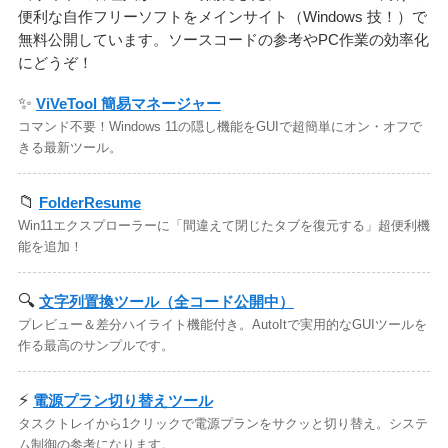
便利な自作フリーソフトをメインサイト（Windows 技！）で
無料公開しています。ソースコードの参考やPC作業の効率化
にどうぞ！
✨
ViVeTool 簡易マネージャー
コマンド不要！Windows 11の隠し機能をGUIで超簡単にオン・オフで
きる最新ツール。
📁
FolderResume
Win11エクスプローラーに「間違えて閉じたタブを復元する」超便利機
能を追加！
🔍
文字列置換ツール（全コード公開中）
プレビュー＆差分ハイライト機能付き。AutoItで実用的なGUIツールを
作る最高のサンプルです。
⚡
電源プラン切り替えツール
タスクトレイから1クリックで電源プランをサクッと切り替え。システ
ム制御の参考になります。