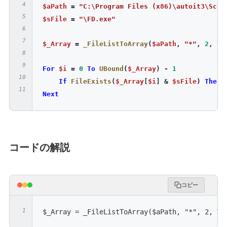
$aPath
=
"C:\Program Files (x86)\autoit3\SciT
$sFile
=
"\FD.exe"
$_Array
=
_FileListToArray
(
$aPath
,
"*"
,
2
,
Tr
For
$i
=
0
To
UBound
(
$_Array
)
-
1
If
FileExists
(
$_Array
[
$i
]
&
$sFile
)
Then
Next
コードの解説
コピー
$_Array = _FileListToArray($aPath, "*", 2, Tr