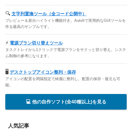
🔍
文字列置換ツール（全コード公開中）
プレビュー＆差分ハイライト機能付き。AutoItで実用的なGUIツールを
作る最高のサンプルです。
⚡
電源プラン切り替えツール
タスクトレイから1クリックで電源プランをサクッと切り替え。システ
ム制御の参考になります。
🖥️
デスクトップアイコン整列・保存
アイコンの配置を間隔指定で綺麗に整列し、配置の保存・復元も可
能。
💻 他の自作ソフト(全40種以上)を見る
人気記事