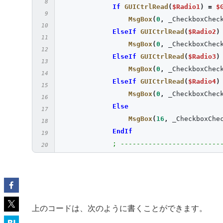
If
GUICtrlRead
(
$Radio1
)
=
$
MsgBox
(
0
,
 _CheckboxChec
ElseIf
GUICtrlRead
(
$Radio2
)
MsgBox
(
0
,
 _CheckboxChec
ElseIf
GUICtrlRead
(
$Radio3
)
MsgBox
(
0
,
 _CheckboxChec
ElseIf
GUICtrlRead
(
$Radio4
)
MsgBox
(
0
,
 _CheckboxChec
Else
MsgBox
(
16
,
 _CheckboxChe
EndIf
; ----------------------
Case
$MenuItem2
; 終了
Exit
Case
$MenuItem4
; WEBサイトへ
ShellExecute
(
"https://autoi
上のコードは、次のように書くことができます。
Case
$MenuItem5
MsgBox
(
0
,
"バージョン情報"
,
"1