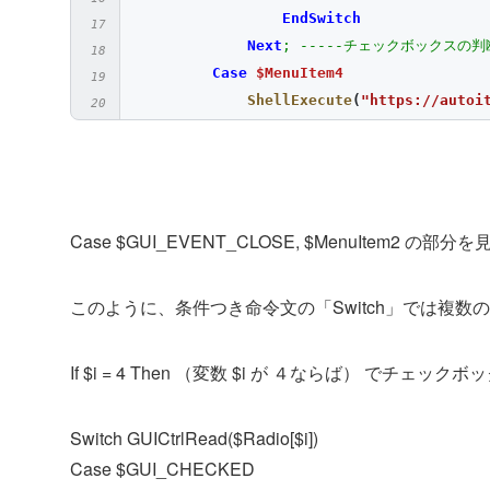
EndSwitch
Next
; -----チェックボックスの判
Case
$MenuItem4
ShellExecute
(
"https://autoi
Case
$MenuItem5
MsgBox
(
0
,
"バージョン情報"
,
"1
EndSwitch
WEnd
Case $GUI_EVENT_CLOSE, $MenuItem
このように、条件つき命令文の「Switch」では複
If $i = 4 Then （変数 $i が ４ならば） 
Switch GUICtrlRead($Radio[$i])
Case $GUI_CHECKED