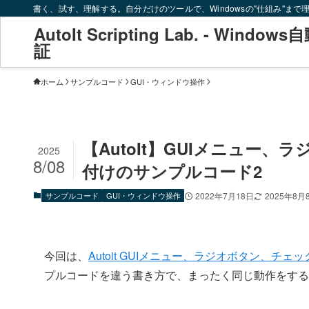
書く、試す、理解する。自分だけのツールで、Windowsの"仕組み"まで
AutoIt Scripting Lab. - Windo
証
ホーム
サンプルコード
GUI・ウィンドウ操作
【AutoIt】GUIメニュー
2025
8/08
付けのサンプルコード2
サンプルコード
GUI・ウィンドウ操作
2022年7月18日
2025年8月
今回は、
Autoit GUIメニュー、ラジオボタン、
プルコードを違う書き方で、まったく同じ動作をする