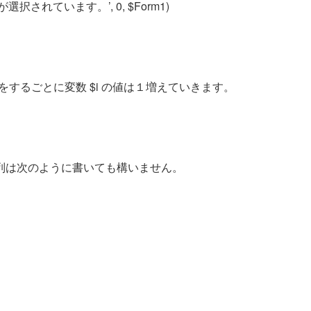
] & ‘” が選択されています。’, 0, $Form1)
ループをするごとに変数 $i の値は１増えていきます。
”] で指定した配列は次のように書いても構いません。