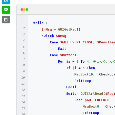
EndSwitch
WEnd
While
1
$nMsg
=
GUIGetMsg
()
Switch
$nMsg
Case
$GUI_EVENT_CLOSE
,
$MenuIte
Exit
Case
$Button1
For
$i
=
0
To
4
; チェックボッ
If
$i
=
4
Then
MsgBox
(
16
,
 _Checkbo
ExitLoop
EndIf
Switch
GUICtrlRead
(
$Rad
Case
$GUI_CHECKED
MsgBox
(
0
,
 _Chec
ExitLoop