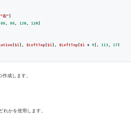
"右"
]
88
,
88
,
120
,
120
]
cation
[
$i
],
$LeftTop
[
$i
],
$LeftTop
[
$i
+
4
],
113
,
17
)
つ作成します。
ワードのどれかを使用します。