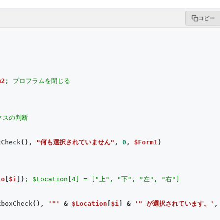
コピー
m2
; プロフラムを閉じる
クスの判断
xCheck
(),
"何も選択されていません"
,
0
,
$Form1
)
io
[
$i
])
; $Location[4] = ["上", "下", "左", "右"]
kboxCheck
(),
'"'
&
$Location
[
$i
]
&
'" が選択されています。'
,