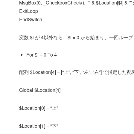
MsgBox(0, _CheckboxCheck(), ‘”‘ & $Location[$i
ExitLoop
EndSwitch
変数 $i が 4以外なら、$i = 0 から始まり、一回
For $i = 0 To 4
配列 $Location[4] = [“上”, “下”, “左”, “右
Global $Location[4]
$Location[0] = “上”
$Location[1] = “下”