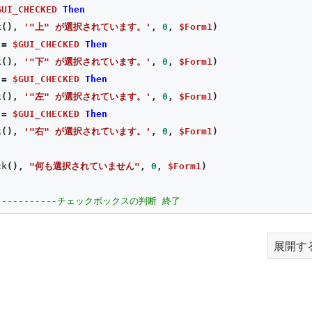
GUI_CHECKED
Then
k
(),
'"上" が選択されています。'
,
0
,
$Form1
)
=
$GUI_CHECKED
Then
k
(),
'"下" が選択されています。'
,
0
,
$Form1
)
=
$GUI_CHECKED
Then
k
(),
'"左" が選択されています。'
,
0
,
$Form1
)
=
$GUI_CHECKED
Then
k
(),
'"右" が選択されています。'
,
0
,
$Form1
)
ck
(),
"何も選択されていません"
,
0
,
$Form1
)
--------------チェックボックスの判断 終了
展開す
t.windows-waza.com/"
)
.0.0.0"
,
0
,
$Form1
)
; バージョン情報