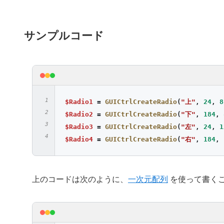
サンプルコード
$Radio1
=
GUICtrlCreateRadio
(
"上"
,
24
,
8
$Radio2
=
GUICtrlCreateRadio
(
"下"
,
184
,
$Radio3
=
GUICtrlCreateRadio
(
"左"
,
24
,
1
$Radio4
=
GUICtrlCreateRadio
(
"右"
,
184
,
上のコードは次のように、
一次元配列
を使って書く