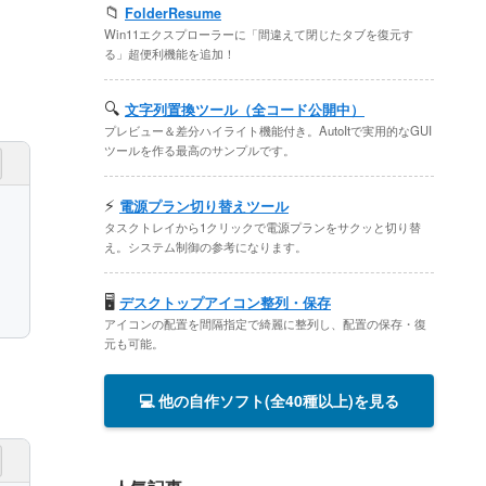
📁
FolderResume
Win11エクスプローラーに「間違えて閉じたタブを復元す
る」超便利機能を追加！
🔍
文字列置換ツール（全コード公開中）
プレビュー＆差分ハイライト機能付き。AutoItで実用的なGUI
ツールを作る最高のサンプルです。
⚡
電源プラン切り替えツール
タスクトレイから1クリックで電源プランをサクッと切り替
え。システム制御の参考になります。
🖥️
デスクトップアイコン整列・保存
アイコンの配置を間隔指定で綺麗に整列し、配置の保存・復
元も可能。
💻 他の自作ソフト(全40種以上)を見る