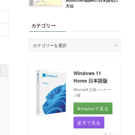
AutoIt3Wrapperの日本語化の
方法
カテゴリー
カ
テ
ゴ
リ
ー
Windows 11
Home 日本語版
Microsoft 正規パッケー
ジ版
Amazonで見る
楽天で見る
ポチップ